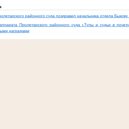
а
ролетарского районного суда поздравил начальника отдела Быкову
аппарата Пролетарского районного суда г.Тулы и судьи в почет
ными наградами