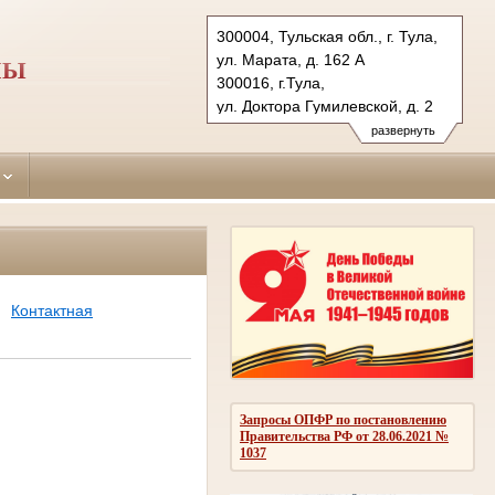
300004, Тульская обл., г. Тула,
ул. Марата, д. 162 А
ЛЫ
300016, г.Тула,
ул. Доктора Гумилевской, д. 2
Тел.: (4872) 41-02-89 ,
развернуть
(4872) 40-68-23
proletarsky.tula@sudrf.ru
Контактная
Запросы ОПФР по постановлению
Правительства РФ от 28.06.2021 №
1037