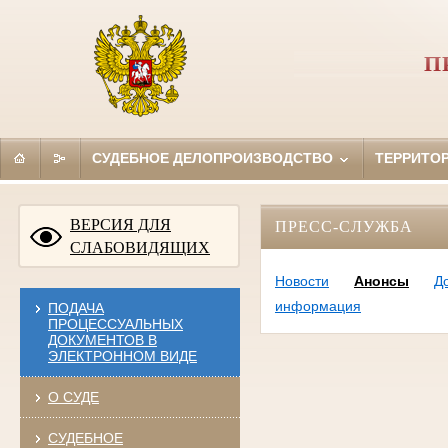
П
СУДЕБНОЕ ДЕЛОПРОИЗВОДСТВО
ТЕРРИТО
ВЕРСИЯ ДЛЯ
ПРЕСС-СЛУЖБА
СЛАБОВИДЯЩИХ
Новости
Анонсы
Д
информация
ПОДАЧА
ПРОЦЕССУАЛЬНЫХ
ДОКУМЕНТОВ В
ЭЛЕКТРОННОМ ВИДЕ
О СУДЕ
СУДЕБНОЕ