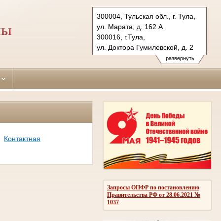
300004, Тульская обл., г. Тула,
ул. Марата, д. 162 А
ЛЫ
300016, г.Тула,
ул. Доктора Гумилевской, д. 2
Тел.: (4872) 41-02-89 ,
развернуть
(4872) 40-68-23
proletarsky.tula@sudrf.ru
Контактная
Запросы ОПФР по постановлению
Правительства РФ от 28.06.2021 №
1037