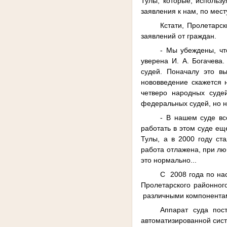
Тулы, которые, использу
заявления к нам, по мест
Кстати, Пролетарс
заявлений от граждан.
- Мы убеждены, чт
уверена И. А. Богачева
судей. Поначалу это вы
нововведение скажется 
четверо народных судей
федеральных судей, но н
- В нашем суде вс
работать в этом суде ещ
Тулы, а в 2000 году ст
работа отлажена, при лю
это нормально...
С
2008 года по н
Пролетарского районного
различными компонента
Аппарат суда пос
автоматизированной сис