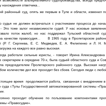
я возможности альтернативного судопроизводства, всегда предп
у нахождения ответчика...
кий районный суд, опять же первым в Туле и области, изменил п
о судья не должен встречаться с участниками процесса до нача
. - Это тоже залог независимости судей. У нас исковые заявле
звало поток жалоб, но нас поддержал Тульский областной суд
на качестве правосудия... В 1965 году в Пролетарском район
 (Р. Г. Сергеева, Е. С. Медведев, Е. А. Филипенко и Л. Н. 
агрузка на каждого все равно высокая.
егда работали сильные юристы, - говорит Ирина Александровна
е секретарем в середине 70-х, была судьей областного суда и Сове
ала председателем Пролетарского районного суда. Высокая нагру
бом количестве дел все проходит без сбоев. Сегодня люди с любой
астоящее время
продолжается работа, связанная с внедрением 
 суда г.Тулы Государственной автоматизированной системы «Пра
ми.
тоянно проходит обучение по пользованию компонентами про
темы «Правосудие».