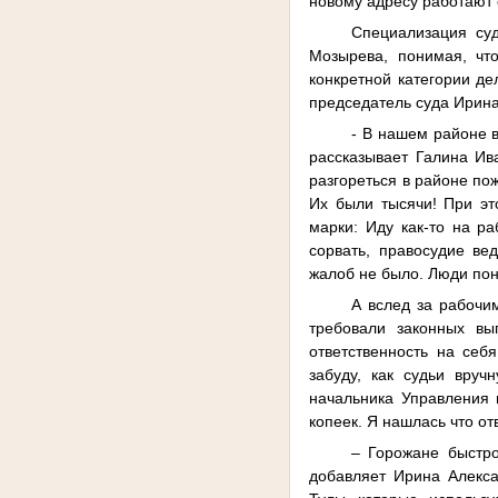
новому адресу работают
Специализация суд
Мозырева, понимая, что
конкретной категории де
председатель суда Ирин
- В нашем районе в
рассказывает Галина Ив
разгореться в районе по
Их были тысячи! При это
марки: Иду как-то на р
сорвать, правосудие ве
жалоб не было. Люди пон
А вслед за рабочи
требовали законных вы
ответственность на себ
забуду, как судьи вру
начальника Управления 
копеек. Я нашлась что о
– Горожане быстро
добавляет Ирина Алекса