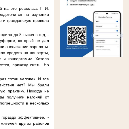
й на это решилась Г. И.
редоточится на изучении
ую и гражданскую провела
дило до 8 тысяч в год, -
буфером, который не дал
ки о взыскании зарплаты.
ыло средств на конверты,
и и конвертами>. Хотела
ется, прикажу снять. Но
раз сотни человек. И все
действия нет? Мы брали
ую практику. Никогда не
ды получили нагоняй от
погрешности в несколько
ы...
 гораздо эффективнее, -
 жителей других районов