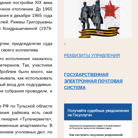
дания постройки XIX века
ечное отопление. До 1965
ния в декабре 1965 года
телей: Риммы Григорьевны
 Кондрашечкиной (1979-
-
артии, председателю суда
 своего коллектива.
РЕКВИЗИТЫ УПРАВЛЕНИЯ
его исполнения оказалось
етеранов. Так, участники
 Проблем было много, как
ГОСУДАРСТВЕННАЯ
мывала, как использовать
ЭЛЕКТРОННАЯ ПОЧТОВАЯ
ный вход для подсудимых.
СИСТЕМА
ои собрания проводили, и
.
 РФ по Тульской области
ания райкома есть свой
ь пекарня <Тулачермета>,
временные апартаменты. В
ением уголовных дел, по