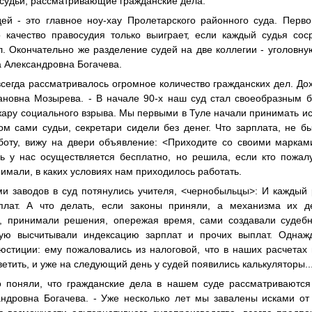
 судьи, рассматривающие гражданские дела.
ей - это главное ноу-хау Пролетарского районного суда. Перво
 качество правосудия только выиграет, если каждый судья сос
л. Окончательно же разделение судей на две коллегии - уголовн
а Александровна Богачева.
сегда рассматривалось огромное количество гражданских дел. Дохо
ановна Мозырева. - В начале 90-х наш суд стал своеобразным 
жару социального взрыва. Мы первыми в Туле начали принимать ис
м сами судьи, секретари сидели без денег. Что зарплата, не б
аботу, вижу на двери объявление: <Приходите со своими маркам
дь у нас осуществляется бесплатно, но решила, если кто пожалу
имали, в каких условиях нам приходилось работать.
ми заводов в суд потянулись учителя, <чернобыльцы>: И каждый 
плат. А что делать, если законы приняли, а механизма их 
я, принимали решения, опережая время, сами создавали судебн
чную высчитывали индексацию зарплат и прочих выплат. Однаж
юстиции: ему пожаловались из налоговой, что в наших расчетах 
тветить, и уже на следующий день у судей появились калькулятор
 поняли, что гражданские дела в нашем суде рассматриваются
ндровна Богачева. - Уже несколько лет мы завалены исками от