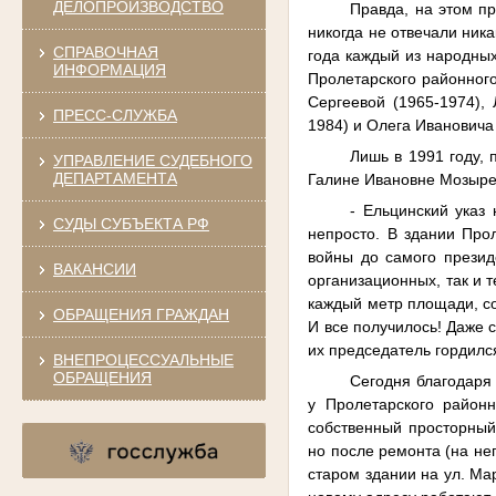
ДЕЛОПРОИЗВОДСТВО
Правда, на этом п
никогда не отвечали ник
СПРАВОЧНАЯ
года каждый из народны
ИНФОРМАЦИЯ
Пролетарского районного
Сергеевой (1965-1974)
ПРЕСС-СЛУЖБА
1984) и Олега Ивановича
Лишь в 1991 году, 
УПРАВЛЕНИЕ СУДЕБНОГО
ДЕПАРТАМЕНТА
Галине Ивановне Мозырев
- Ельцинский указ 
СУДЫ СУБЪЕКТА РФ
непросто. В здании Прол
войны до самого президе
ВАКАНСИИ
организационных, так и 
каждый метр площади, со
ОБРАЩЕНИЯ ГРАЖДАН
И все получилось! Даже 
их председатель гордился
ВНЕПРОЦЕССУАЛЬНЫЕ
ОБРАЩЕНИЯ
Сегодня благодаря
у Пролетарского район
собственный просторный 
но после ремонта (на не
старом здании на ул. М