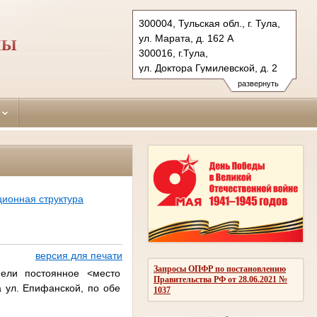
300004, Тульская обл., г. Тула,
ул. Марата, д. 162 А
ЛЫ
300016, г.Тула,
ул. Доктора Гумилевской, д. 2
Тел.: (4872) 41-02-89 ,
развернуть
(4872) 40-68-23
proletarsky.tula@sudrf.ru
ионная структура
версия для печати
Запросы ОПФР по постановлению
ели постоянное <место
Правительства РФ от 28.06.2021 №
а ул. Епифанской, по обе
1037