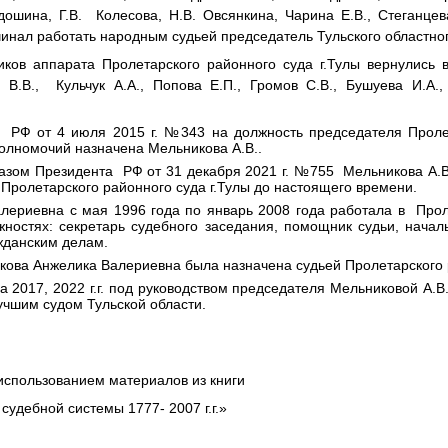
дошина, Г.В.
Колесова, Н.В. Овсянкина, Чарина Е.В., Стеганце
чинал работать народным судьей председатель Тульского областног
иков аппарата Пролетарского районного суда г.Тулы вернулись в
 В.В.,
Кульчук А.А., Попова Е.П., Громов С.В., Бушуева И.А.,
 РФ от 4 июля 2015 г. №343 на должность председателя Проле
 полномочий назначена Мельникова А.В..
Указом Президента РФ от 31 декабря 2021 г. №755 Мельникова А.
Пролетарского районного суда г.Тулы до настоящего времени.
лериевна с мая 1996 года по январь 2008 года работала в Про
жностях: секретарь судебного заседания, помощник судьи, начал
жданским делам.
кова Анжелика Валериевна была назначена судьей Пролетарского р
а 2017, 2022 г.г. под руководством председателя Мельниковой А.
лучшим судом Тульской области.
 использованием материалов из книги
судебной системы 1777- 2007 г.г.»