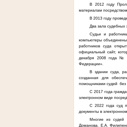
В 2012 году Прол
материалам посредство
В 2013 году прове
Два зала судебных
Судьи и работник
компьютеры объединены 
работников суда откры
официальный сайт, кот
декабря 2008 года № 
Федерации».
В здании суда, ра
созданная для обеспе
помощниками судей
без
С 2017 года гражд
электронном виде посре
С 2022 года суд п
документы в электронно
Многие из судей П
Доманова, Е.А. Филипенк