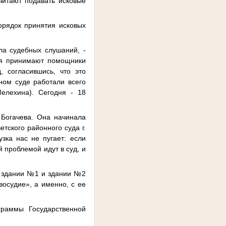
очитают подавать исковые
орядок принятия исковых
ла судебных слушаний, -
ния принимают помощники
, согласившись, что это
ном суде работали всего
Мелехина). Сегодня - 18
 Богачева. Она начинала
тского районного суда г.
зка нас не пугает: если
 проблемой идут в суд, и
в здании №1 и здании №2
восудие», а именно, с ее
граммы Государственной