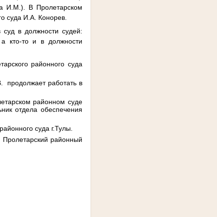
ва И.М.). В Пролетарском
о суда И.А. Конорев.
 суд в должности судей:
 а кто-то и в должности
тарского районного суда
В. продолжает работать в
летарском районном суде
ьник отдела обеспечения
айонного суда г.Тулы.
В. Пролетарский районный