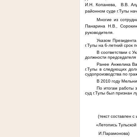
И.Н. Копанева,
В.В. Ал
районном суде г.Тулы на
Многие из сотрудн
Панарина Н.В., Сорокин
руководителя.
Указом Президента
г.Тулы на 6-летний срок
В соответствии с 
должности председателя 
Ранее Анжелика Ва
г.Тулы в следующих дол
судопроизводства по гра
В 2010 году Мельни
По итогам работы з
суд г.Тулы был признан 
(текст составлен с
«Летопись Тульской 
И.Парамонова)