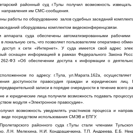
етарский районный суд г.Тулы получил возможность извещать
м направления им СМС-сообщения.
дены работы по оборудованию
залов судебных заседаний комплект
 заседаний оборудованы комплектом видеоконференцсвязи.
и аппарата суда обеспечены автоматизированными рабочими
в локальную сеть, что позволяет пользователям оперативно обме
т доступ к сети «Интернет». У суда имеется свой адрес элек
орый оснащен информацией в рамках Федерального Закона Росс
262-ФЗ «Об обеспечении доступа к информации о деятельнос
сположенном по адресу: г.Тула, ул.Марата.162а, осуществляе
чения доступности правосудия граждан и юридических лиц. 
 предварительной записи в порядке очередности в течение всего ра
ане и юридические лица получили возможность подавать процессу
дством модуля «Электронное правосудие».
олучил возможность уведомлять участников процесса и направ
м виде посредством использования СМЭВ и ЕПГУ.
ролетарского районного суда г.Тулы стали членами Тульского
о, Л.Н. Мелехина, Н.И. Кондрашечкина, Т.П. Андреева, Е.Б. Нек