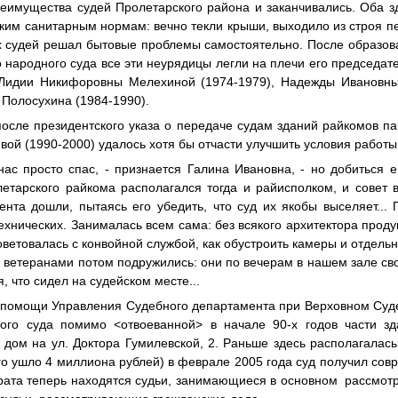
реимущества судей Пролетарского района и заканчивались. Оба з
аким санитарным нормам: вечно текли крыши, выходило из строя п
х судей решал бытовые проблемы самостоятельно. После образова
 народного суда все эти неурядицы легли на плечи его председа
, Лидии Никифоровны Мелехиной (1974-1979), Надежды Ивановны
 Полосухина (1984-1990).
после президентского указа о передаче судам зданий райкомов п
ой (1990-2000) удалось хотя бы отчасти улучшить условия работы
нас просто спас, - признается Галина Ивановна, - но добиться 
етарского райкома располагался тогда и райисполком, и совет в
нта дошли, пытаясь его убедить, что суд их якобы выселяет...
технических. Занималась всем сама: без всякого архитектора проду
ветовалась с конвойной службой, как обустроить камеры и отдель
с ветеранами потом подружились: они по вечерам в нашем зале св
, что сидел на судейском месте...
 помощи Управления Судебного департамента при Верховном Суде
ного суда помимо <отвоеванной> в начале 90-х годов части зд
дом на ул. Доктора Гумилевской, 2. Раньше здесь располагалас
го ушло 4 миллиона рублей) в феврале 2005 года суд получил со
арата теперь находятся судьи, занимающиеся в основном
рассмотр